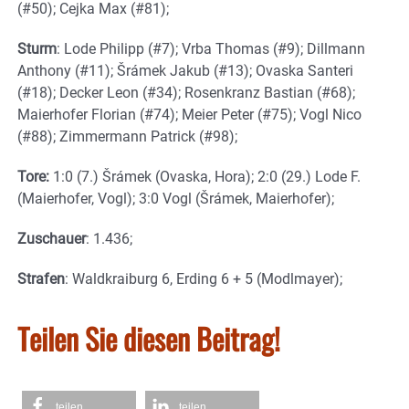
(#50); Cejka Max (#81);
Sturm
: Lode Philipp (#7); Vrba Thomas (#9); Dillmann
Anthony (#11); Šrámek Jakub (#13); Ovaska Santeri
(#18); Decker Leon (#34); Rosenkranz Bastian (#68);
Maierhofer Florian (#74); Meier Peter (#75); Vogl Nico
(#88); Zimmermann Patrick (#98);
Tore:
1:0 (7.) Šrámek (Ovaska, Hora); 2:0 (29.) Lode F.
(Maierhofer, Vogl); 3:0 Vogl (Šrámek, Maierhofer);
Zuschauer
: 1.436;
Strafen
: Waldkraiburg 6, Erding 6 + 5 (Modlmayer);
Teilen Sie diesen Beitrag!
teilen
teilen