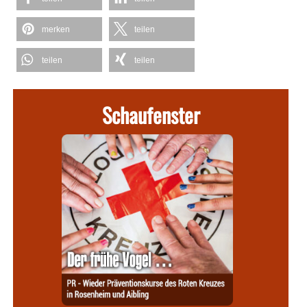
merken
teilen
teilen
teilen
Schaufenster