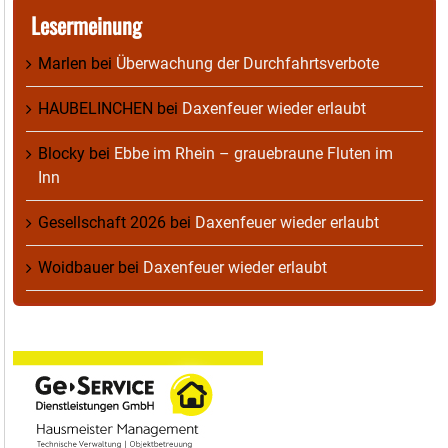
Lesermeinung
Marlen
bei
Überwachung der Durchfahrtsverbote
HAUBELINCHEN
bei
Daxenfeuer wieder erlaubt
Blocky
bei
Ebbe im Rhein – grauebraune Fluten im
Inn
Gesellschaft 2026
bei
Daxenfeuer wieder erlaubt
Woidbauer
bei
Daxenfeuer wieder erlaubt