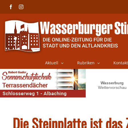
Skip
Facebook
Instagram
to
content
Aktuell
Rubriken
Kontakt
Die Steinplatte ist das