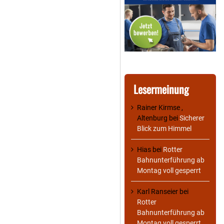
Lesermeinung
Rainer Kirmse ,
Altenburg
bei
Sicherer
Blick zum Himmel
Hias
bei
Rotter
Bahnunterführung ab
Montag voll gesperrt
Karl Ranseier
bei
Rotter
Bahnunterführung ab
Montag voll gesperrt