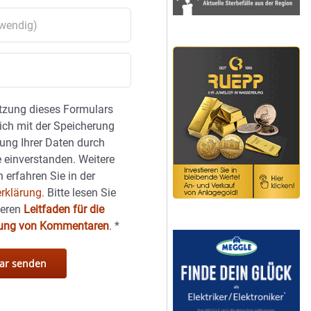
tzung dieses Formulars
sich mit der Speicherung
ung Ihrer Daten durch
 einverstanden. Weitere
 erfahren Sie in der
rklärung.
Bitte lesen Sie
seren
Leitfaden für die
hung von Kommentaren
.
*