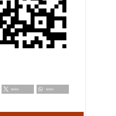
teilen
teilen