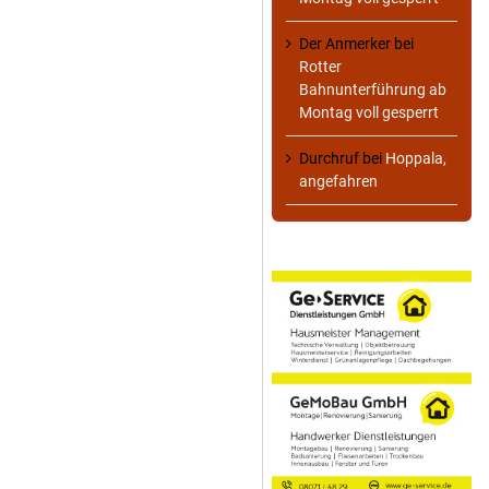
Der Anmerker
bei
Rotter
Bahnunterführung ab
Montag voll gesperrt
Durchruf
bei
Hoppala,
angefahren