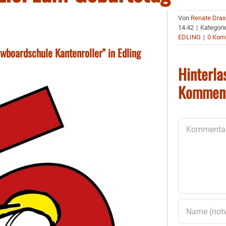
Von
Renate Drax
14:42
|
Kategori
EDLING
|
0 Kom
wboardschule Kantenroller" in Edling
Hinterla
Kommen
Kommentar