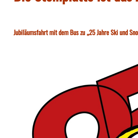
Jubiläumsfahrt mit dem Bus zu „25 Jahre Ski und Sno