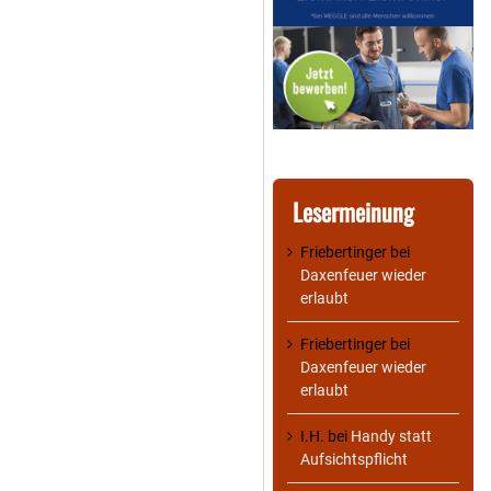
Lesermeinung
Friebertinger
bei
Daxenfeuer wieder
erlaubt
Friebertinger
bei
Daxenfeuer wieder
erlaubt
I.H.
bei
Handy statt
Aufsichtspflicht