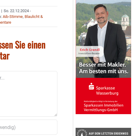
|
So. 22.12.2024 -
n:
Aib-Stimme
,
Blaulicht &
entare
ssen Sie einen
tar