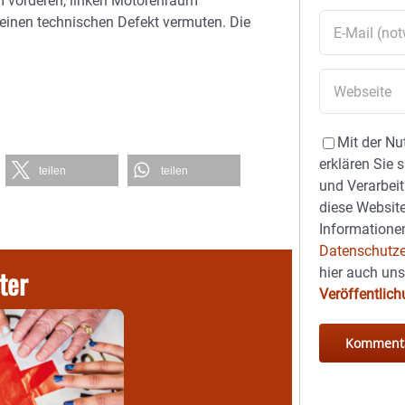
im vorderen, linken Motorenraum
 einen technischen Defekt vermuten. Die
Mit der Nu
erklären Sie 
teilen
teilen
und Verarbeit
diese Website
Informationen
Datenschutze
ter
hier auch un
Veröffentlic