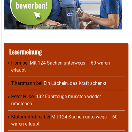
Lesermeinung
Horn
bei
Mit 124 Sachen unterwegs – 60 waren
erlaubt
T.hartmann
bei
Ein Lächeln, das Kraft schenkt
Peter H.
bei
132 Fahrzeuge mussten wieder
umdrehen
Motorradfahrer
bei
Mit 124 Sachen unterwegs – 60
waren erlaubt