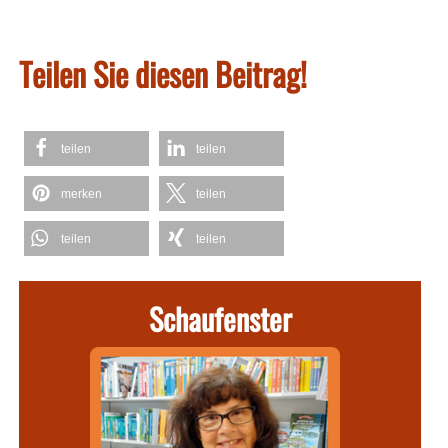
Teilen Sie diesen Beitrag!
teilen
teilen
merken
teilen
teilen
teilen
Schaufenster