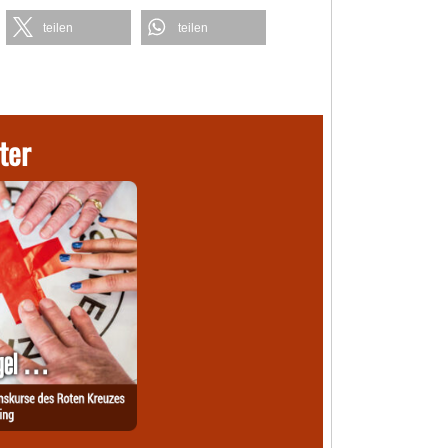
teilen
teilen
ter