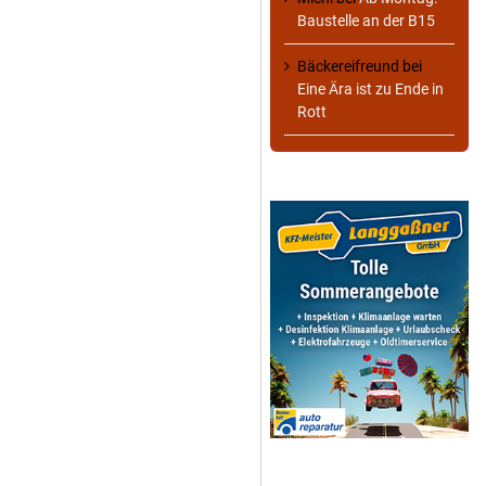
Baustelle an der B15
Bäckereifreund
bei
Eine Ära ist zu Ende in
Rott