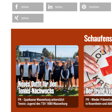
teilen
teilen
merken
teilen
Schaufens