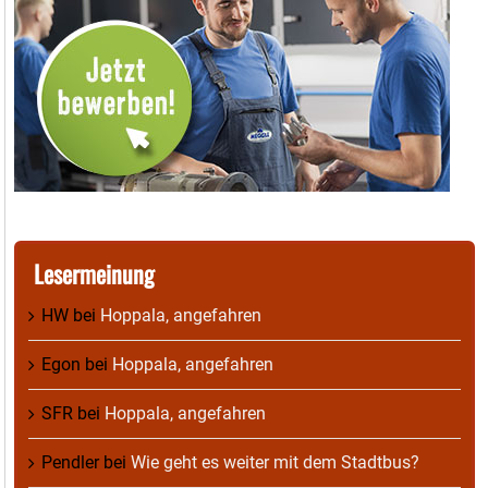
Lesermeinung
HW
bei
Hoppala, angefahren
Egon
bei
Hoppala, angefahren
SFR
bei
Hoppala, angefahren
Pendler
bei
Wie geht es weiter mit dem Stadtbus?