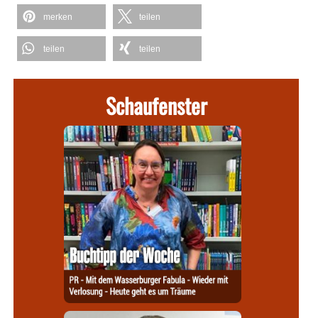
merken
teilen
teilen
teilen
Schaufenster