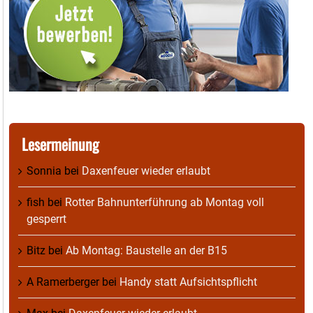
Lesermeinung
Sonnia
bei
Daxenfeuer wieder erlaubt
fish
bei
Rotter Bahnunterführung ab Montag voll
gesperrt
Bitz
bei
Ab Montag: Baustelle an der B15
A Ramerberger
bei
Handy statt Aufsichtspflicht