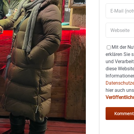
Mit der Nu
erklären Sie 
und Verarbeit
diese Website
Informationen
Datenschutze
hier auch un
Veröffentlic