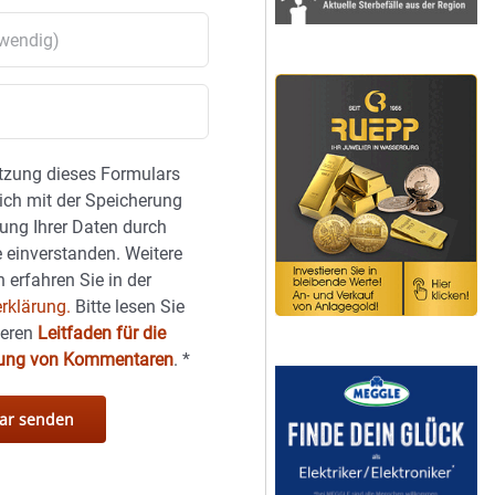
tzung dieses Formulars
sich mit der Speicherung
ung Ihrer Daten durch
 einverstanden. Weitere
 erfahren Sie in der
rklärung.
Bitte lesen Sie
seren
Leitfaden für die
hung von Kommentaren
.
*