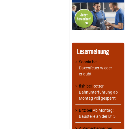
Lesermeinung
Sonnia
bei
Daxenfeuer wieder
erlaubt
fish
bei
Rotter
Bahnunterführung ab
Montag voll gesperrt
Bitz
bei
Ab Montag:
Baustelle an der B15
A Ramerberger
bei