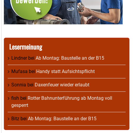
Lesermeinung
Lindner
bei
Ab Montag: Baustelle an der B15
Mufasa
bei
Handy statt Aufsichtspflicht
Sonnia
bei
Daxenfeuer wieder erlaubt
fish
bei
Rotter Bahnunterführung ab Montag voll
gesperrt
Bitz
bei
Ab Montag: Baustelle an der B15