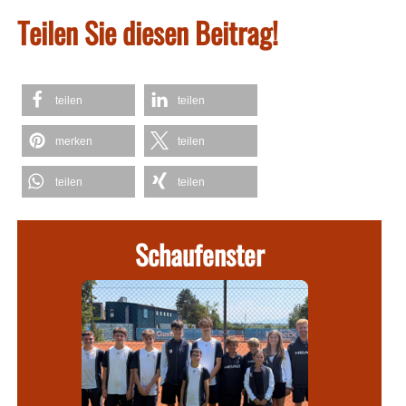
Teilen Sie diesen Beitrag!
teilen
teilen
merken
teilen
teilen
teilen
Schaufenster