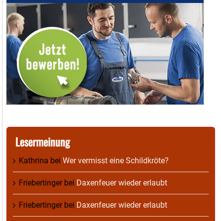
Lesermeinung
Kathrina
bei
Wer vermisst eine Schildkröte?
Friebertinger
bei
Daxenfeuer wieder erlaubt
Friebertinger
bei
Daxenfeuer wieder erlaubt