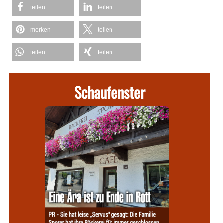
teilen
teilen
merken
teilen
teilen
teilen
Schaufenster