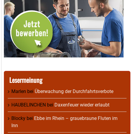
Lesermeinung
Marlen
bei
Überwachung der Durchfahrtsverbote
HAUBELINCHEN
bei
Daxenfeuer wieder erlaubt
Blocky
bei
Ebbe im Rhein – grauebraune Fluten im
Inn