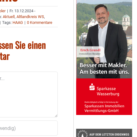
bler
|
Fr. 13.12.2024 -
n:
Aktuell
,
Altlandkreis WS
,
|
Tags:
HAAG
|
0 Kommentare
ssen Sie einen
tar