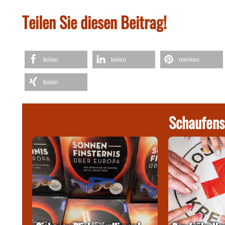
Teilen Sie diesen Beitrag!
teilen
teilen
merken
teilen
Schaufens