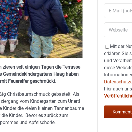
Mit der Nu
erklären Sie 
und Verarbeit
zieren seit einigen Tagen die Terrasse
diese Website
 des Gemeindekindergartens Haag haben
Informationen
 mit Feuereifer geschmückt.
Datenschutze
hier auch un
eißig Christbaumschmuck gebastelt. Als
Veröffentlic
paziergang vom Kindergarten zum Unertl
e Kinder die vielen kleinen Tannenbäume
r die Kinder. Bevor es zurück zum
tspommes und Apfelschorle.