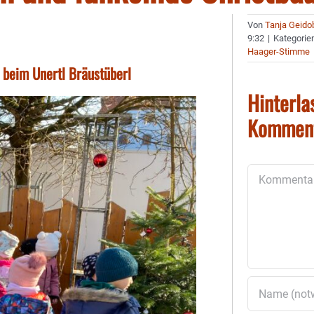
Von
Tanja Geido
9:32
|
Kategorie
Haager-Stimme
beim Unertl Bräustüberl
Hinterla
Kommen
Kommentar