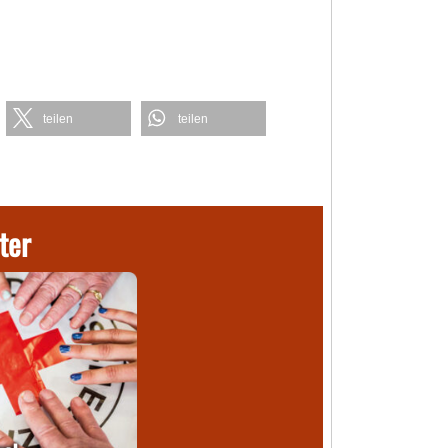
teilen
teilen
ter