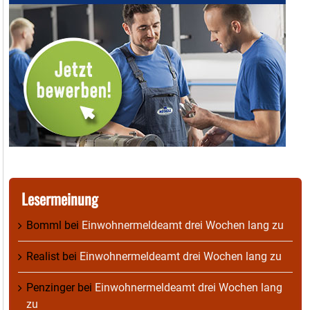
Lesermeinung
Bomml
bei
Einwohnermeldeamt drei Wochen lang zu
Realist
bei
Einwohnermeldeamt drei Wochen lang zu
Penzinger
bei
Einwohnermeldeamt drei Wochen lang
zu