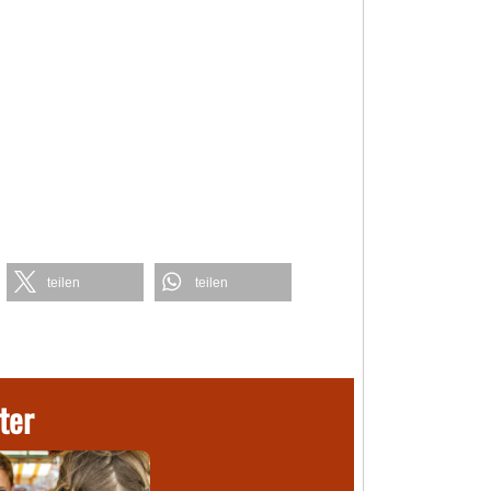
teilen
teilen
ter