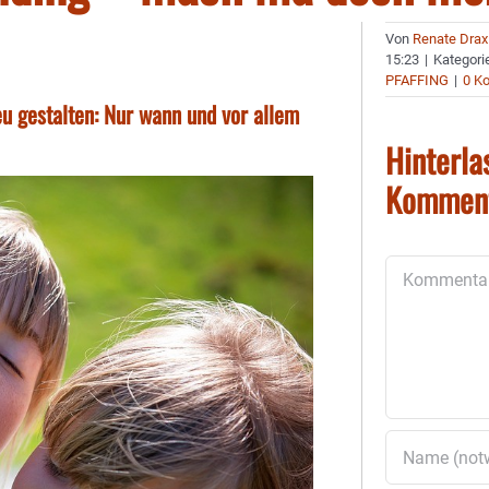
Von
Renate Drax
15:23
|
Kategori
PFAFFING
|
0 K
neu gestalten: Nur wann und vor allem
Hinterla
Kommen
Kommentar