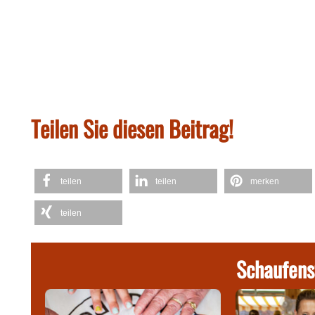
Teilen Sie diesen Beitrag!
teilen
teilen
merken
teilen
Schaufens