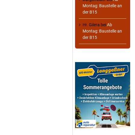
Montag: Baustelle an
der B15
Hr. Gilera
bei
Ab
Montag: Baustelle an
der B15