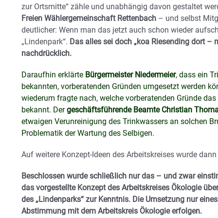
zur Ortsmitte“ zähle und unabhängig davon gestaltet wer
Freien Wählergemeinschaft Rettenbach
– und selbst Mitg
deutlicher: Wenn man das jetzt auch schon wieder aufschi
„Lindenpark“.
Das alles sei doch „koa Riesending dort –
nachdrücklich.
Daraufhin erklärte
Bürgermeister Niedermeier
, dass ein T
bekannten, vorberatenden Gründen umgesetzt werden kö
wiederum fragte nach, welche vorberatenden Gründe das d
bekannt. Der
geschäftsführende Beamte Christian Thom
etwaigen Verunreinigung des Trinkwassers an solchen Br
Problematik der Wartung des Selbigen.
Auf weitere Konzept-Ideen des Arbeitskreises wurde dann
Beschlossen wurde schließlich nur das – und zwar einst
das vorgestellte Konzept des Arbeitskreises Ökologie üb
des „Lindenparks“ zur Kenntnis. Die Umsetzung nur eines 
Abstimmung mit dem Arbeitskreis Ökologie erfolgen.