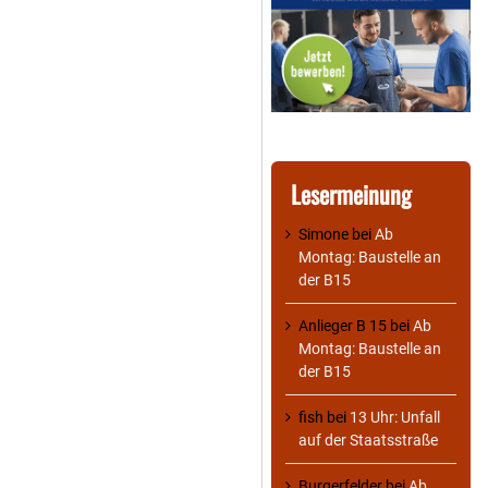
Lesermeinung
Simone
bei
Ab
Montag: Baustelle an
der B15
Anlieger B 15
bei
Ab
Montag: Baustelle an
der B15
fish
bei
13 Uhr: Unfall
auf der Staatsstraße
Burgerfelder
bei
Ab