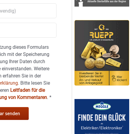
tzung dieses Formulars
sich mit der Speicherung
ung Ihrer Daten durch
 einverstanden. Weitere
 erfahren Sie in der
rklärung.
Bitte lesen Sie
seren
Leitfaden für die
hung von Kommentaren
.
*