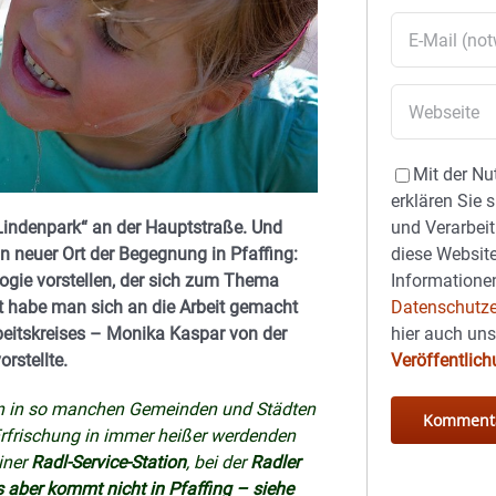
Mit der Nu
erklären Sie 
und Verarbeit
 „Lindenpark“ an der Hauptstraße. Und
diese Website
n neuer Ort der Begegnung in Pfaffing:
Informationen
logie vorstellen, der sich zum Thema
Datenschutze
t habe man sich an die Arbeit gemacht
hier auch un
eitskreises – Monika Kaspar von der
Veröffentlic
rstellte.
ihn in so manchen Gemeinden und Städten
 Erfrischung in immer heißer werdenden
iner
Radl-Service-Station
, bei der
Radler
 aber kommt nicht in Pfaffing – siehe