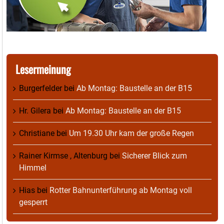
Lesermeinung
Burgerfelder
bei
Ab Montag: Baustelle an der B15
Hr. Gilera
bei
Ab Montag: Baustelle an der B15
Christiane
bei
Um 19.30 Uhr kam der große Regen
Rainer Kirmse , Altenburg
bei
Sicherer Blick zum
Himmel
Hias
bei
Rotter Bahnunterführung ab Montag voll
gesperrt