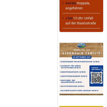
4×4
bei
Hoppala,
angefahren
J
bei
13 Uhr: Unfall
auf der Staatsstraße