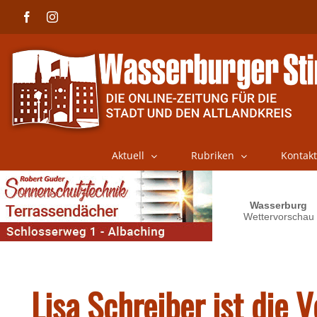
Skip
Facebook
Instagram
to
content
Aktuell
Rubriken
Kontakt
Lisa Schreiber ist die 