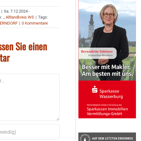
|
Sa. 7.12.2024 -
n:
.
,
Altlandkreis WS
|
Tags:
DERNDORF
|
0 Kommentare
ssen Sie einen
tar