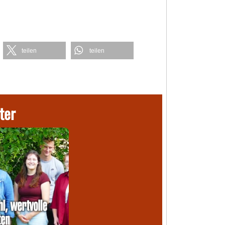
teilen
teilen
ter