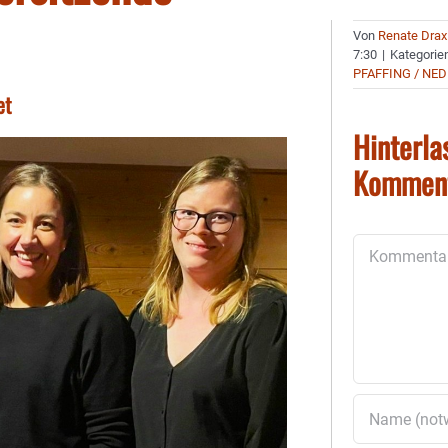
Von
Renate Drax
7:30
|
Kategorie
PFAFFING / NE
et
Hinterla
Kommen
Kommentar