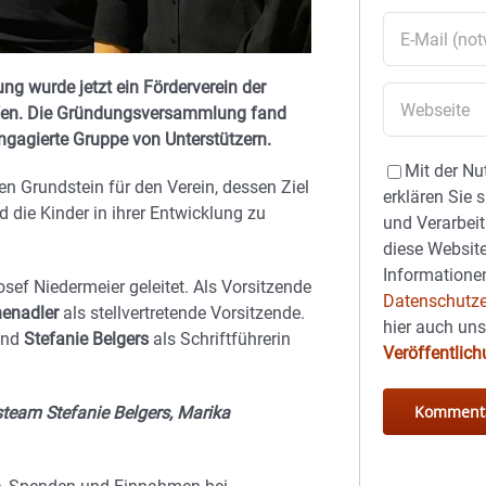
 wurde jetzt ein Förderverein der
rufen. Die Gründungsversammlung fand
ngagierte Gruppe von Unterstützern.
Mit der Nu
 Grundstein für den Verein, dessen Ziel
erklären Sie 
nd die Kinder in ihrer Entwicklung zu
und Verarbeit
diese Website
Informationen
ef Niedermeier geleitet. Als Vorsitzende
Datenschutze
enadler
als stellvertretende Vorsitzende.
hier auch un
end
Stefanie Belgers
als Schriftführerin
Veröffentlic
steam Stefanie Belgers, Marika