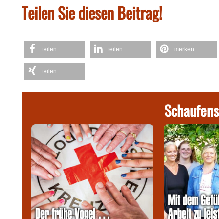
Teilen Sie diesen Beitrag!
teilen
teilen
merken
teilen
Schaufens