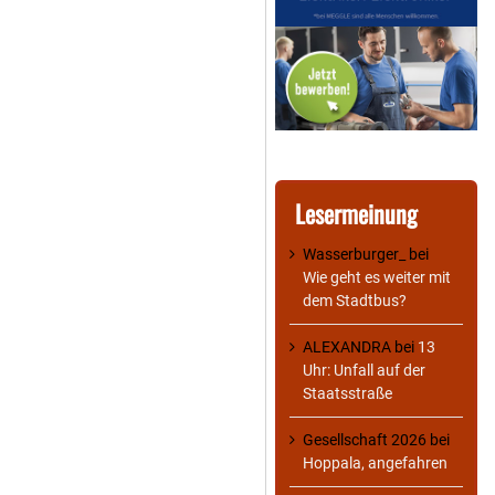
Lesermeinung
Wasserburger_
bei
Wie geht es weiter mit
dem Stadtbus?
ALEXANDRA
bei
13
Uhr: Unfall auf der
Staatsstraße
Gesellschaft 2026
bei
Hoppala, angefahren