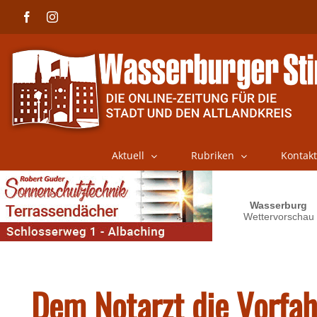
Skip
Facebook
Instagram
to
content
Aktuell
Rubriken
Kontakt
Dem Notarzt die Vorfa