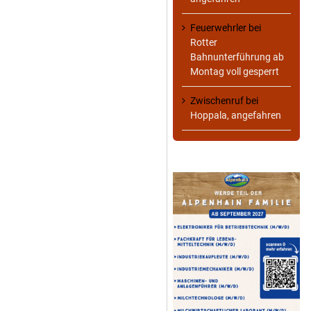
Feuerwehrler
bei
Rotter
Bahnunterführung ab
Montag voll gesperrt
Zwischenruf
bei
Hoppala, angefahren