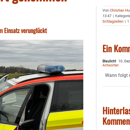
Von
Christian H
13:47
|
Kategori
Schlagzeilen
|
1
m Einsatz verunglückt
Ein Kom
Blaulicht
10. De
Antworten
Wann folgt d
Hinterla
Kommen