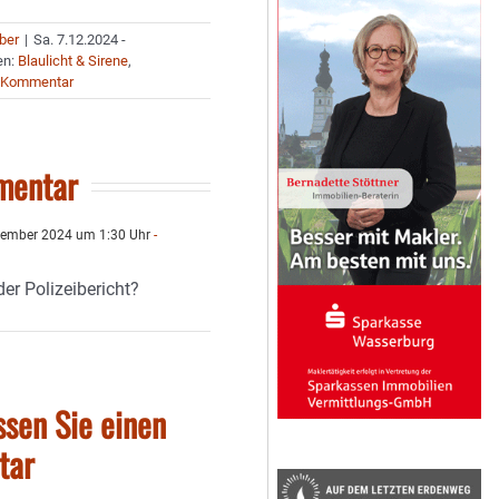
uber
|
Sa. 7.12.2024 -
en:
Blaulicht & Sirene
,
 Kommentar
mentar
zember 2024 um 1:30 Uhr
-
er Polizeibericht?
ssen Sie einen
tar