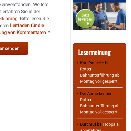
 einverstanden. Weitere
 erfahren Sie in der
rklärung.
Bitte lesen Sie
seren
Leitfaden für die
hung von Kommentaren
.
*
Lesermeinung
Karl Ranseier
bei
Rotter
Bahnunterführung ab
Montag voll gesperrt
Der Anmerker
bei
Rotter
Bahnunterführung ab
Montag voll gesperrt
Durchruf
bei
Hoppala,
angefahren