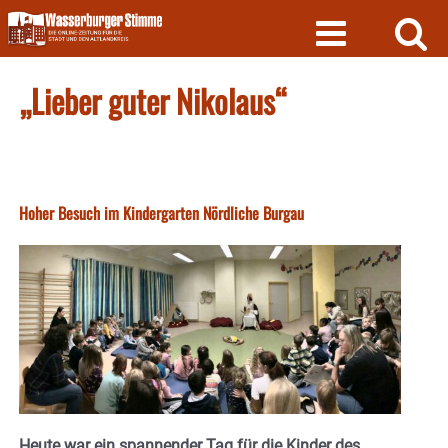
Skip
to
content
„Lieber guter Nikolaus“
Hoher Besuch im Kindergarten Nördliche Burgau
Heute war ein spannender Tag für die Kinder des