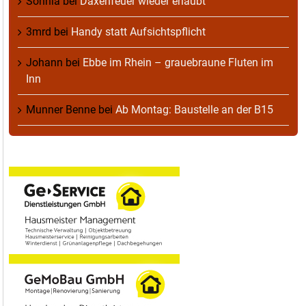
Sonnia
bei
Daxenfeuer wieder erlaubt
3mrd
bei
Handy statt Aufsichtspflicht
Johann
bei
Ebbe im Rhein – grauebraune Fluten im
Inn
Munner Benne
bei
Ab Montag: Baustelle an der B15