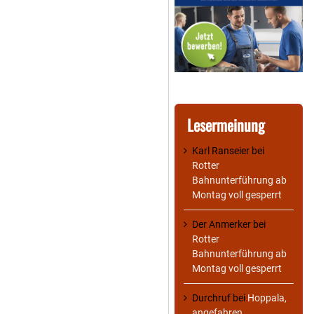
Lesermeinung
Karl Ranseier
bei
Rotter
Bahnunterführung ab
Montag voll gesperrt
Der Anmerker
bei
Rotter
Bahnunterführung ab
Montag voll gesperrt
Durchruf
bei
Hoppala,
angefahren