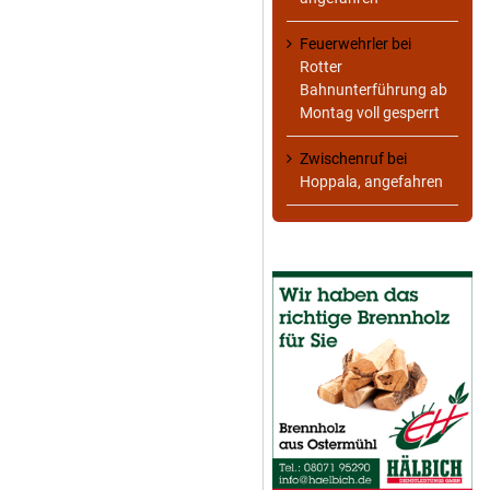
Feuerwehrler
bei
Rotter
Bahnunterführung ab
Montag voll gesperrt
Zwischenruf
bei
Hoppala, angefahren