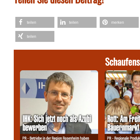
teilen
teilen
merken
teilen
Schaufens