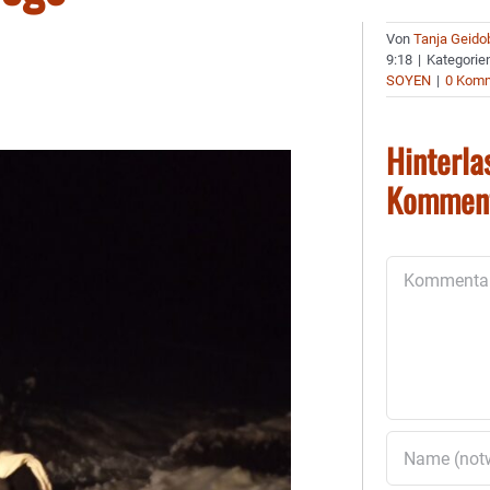
Von
Tanja Geido
9:18
|
Kategorie
SOYEN
|
0 Kom
Hinterla
Kommen
Kommentar