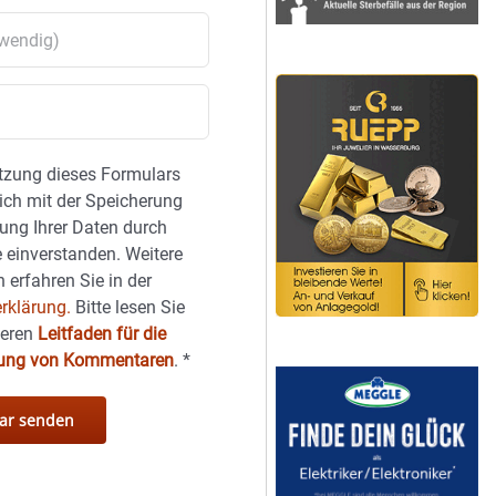
tzung dieses Formulars
sich mit der Speicherung
ung Ihrer Daten durch
 einverstanden. Weitere
 erfahren Sie in der
rklärung.
Bitte lesen Sie
seren
Leitfaden für die
hung von Kommentaren
.
*