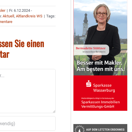
bler
|
Fr. 6.12.2024 -
n:
Aktuell
,
Altlandkreis WS
|
Tags:
mentare
ssen Sie einen
tar