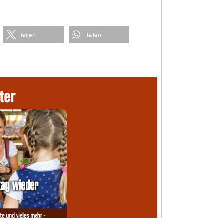
teilen
teilen
ter