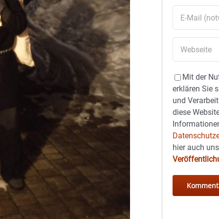
Mit der Nu
erklären Sie 
und Verarbeit
diese Website
Informationen
Datenschutze
hier auch un
Veröffentlic