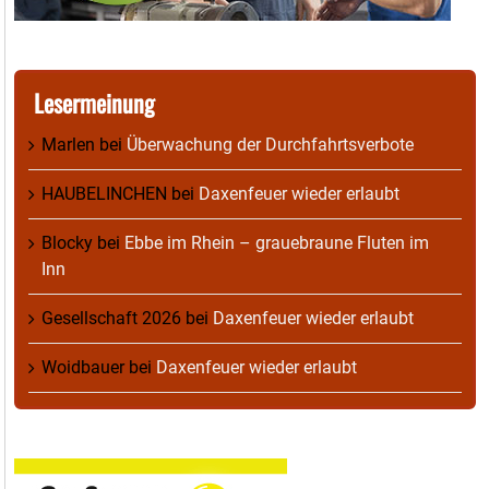
Lesermeinung
Marlen
bei
Überwachung der Durchfahrtsverbote
HAUBELINCHEN
bei
Daxenfeuer wieder erlaubt
Blocky
bei
Ebbe im Rhein – grauebraune Fluten im
Inn
Gesellschaft 2026
bei
Daxenfeuer wieder erlaubt
Woidbauer
bei
Daxenfeuer wieder erlaubt