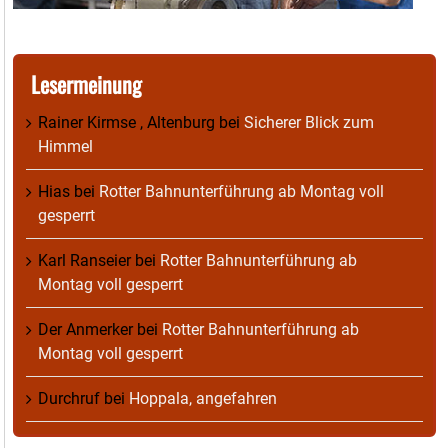
Lesermeinung
Rainer Kirmse , Altenburg
bei
Sicherer Blick zum
Himmel
Hias
bei
Rotter Bahnunterführung ab Montag voll
gesperrt
Karl Ranseier
bei
Rotter Bahnunterführung ab
Montag voll gesperrt
Der Anmerker
bei
Rotter Bahnunterführung ab
Montag voll gesperrt
Durchruf
bei
Hoppala, angefahren