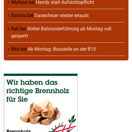
Mufasa
bei
Handy statt Aufsichtspflicht
Sonnia
bei
Daxenfeuer wieder erlaubt
fish
bei
Rotter Bahnunterführung ab Montag voll
gesperrt
Bitz
bei
Ab Montag: Baustelle an der B15