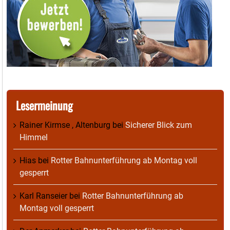
Lesermeinung
Rainer Kirmse , Altenburg
bei
Sicherer Blick zum
Himmel
Hias
bei
Rotter Bahnunterführung ab Montag voll
gesperrt
Karl Ranseier
bei
Rotter Bahnunterführung ab
Montag voll gesperrt