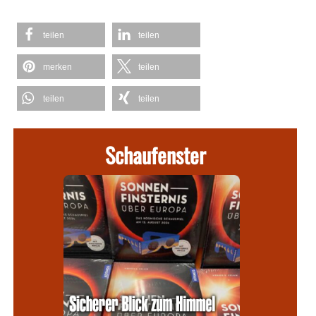
teilen
teilen
merken
teilen
teilen
teilen
Schaufenster