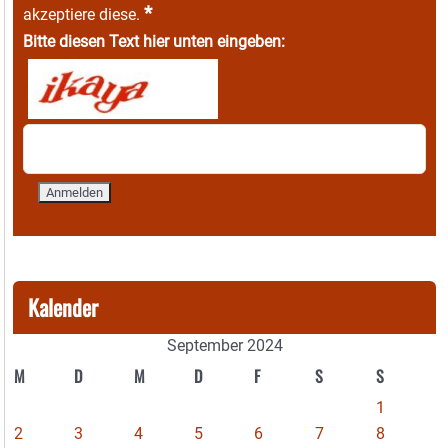
*
akzeptiere diese.
Bitte diesen Text hier unten eingeben:
Kalender
September 2024
M
D
M
D
F
S
S
1
2
3
4
5
6
7
8