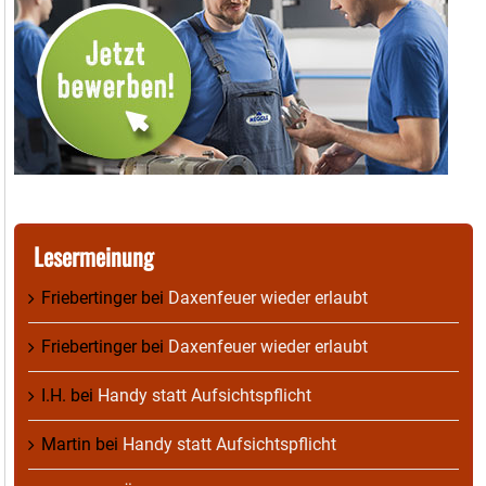
Lesermeinung
Friebertinger
bei
Daxenfeuer wieder erlaubt
Friebertinger
bei
Daxenfeuer wieder erlaubt
I.H.
bei
Handy statt Aufsichtspflicht
Martin
bei
Handy statt Aufsichtspflicht