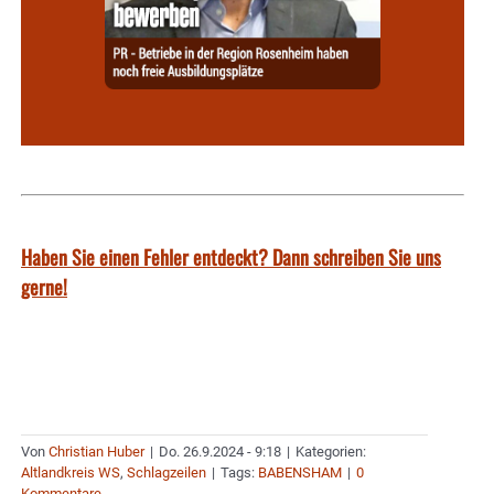
Haben Sie einen Fehler entdeckt? Dann schreiben Sie uns
gerne!
Von
Christian Huber
|
Do. 26.9.2024 - 9:18
|
Kategorien:
Altlandkreis WS
,
Schlagzeilen
|
Tags:
BABENSHAM
|
0
Kommentare