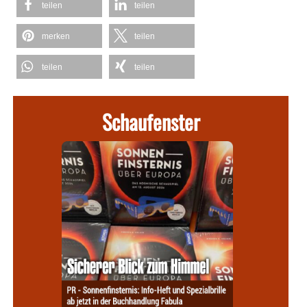
teilen
teilen
merken
teilen
teilen
teilen
Schaufenster