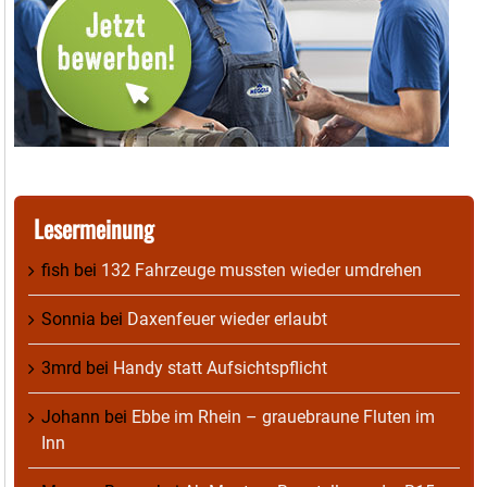
Lesermeinung
fish
bei
132 Fahrzeuge mussten wieder umdrehen
Sonnia
bei
Daxenfeuer wieder erlaubt
3mrd
bei
Handy statt Aufsichtspflicht
Johann
bei
Ebbe im Rhein – grauebraune Fluten im
Inn