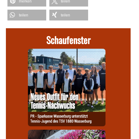
merken
teilen
teilen
teilen
Schaufenster