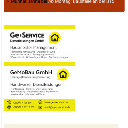
Munner Benne
bei
Ab Montag: Baustelle an der B15