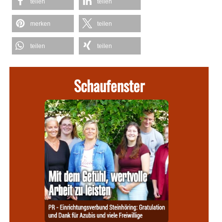
teilen
teilen
merken
teilen
teilen
teilen
Schaufenster