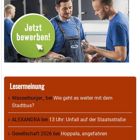
Lesermeinung
Wasserburger_
bei
Wie geht es weiter mit dem
Stadtbus?
ALEXANDRA
bei
13 Uhr: Unfall auf der Staatsstraße
Gesellschaft 2026
bei
Hoppala, angefahren