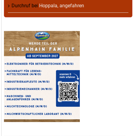
Durchruf
bei
Hoppala, angefahren