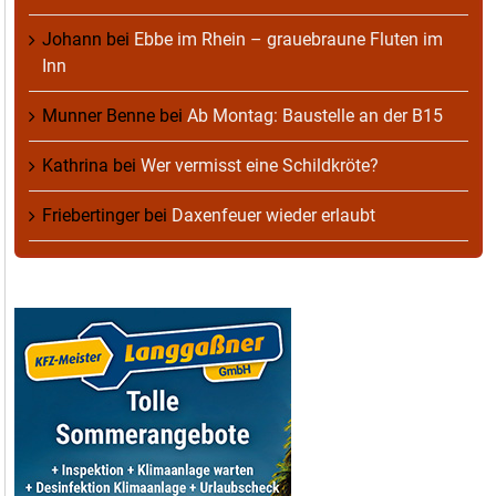
Johann
bei
Ebbe im Rhein – grauebraune Fluten im
Inn
Munner Benne
bei
Ab Montag: Baustelle an der B15
Kathrina
bei
Wer vermisst eine Schildkröte?
Friebertinger
bei
Daxenfeuer wieder erlaubt