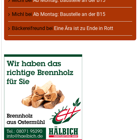
Michl
bei
Ab Montag: Baustelle an der B15
Michl
bei
Ab Montag: Baustelle an der B15
Bäckereifreund
bei
Eine Ära ist zu Ende in Rott