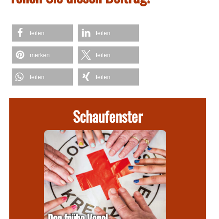
teilen
teilen
merken
teilen
teilen
teilen
Schaufenster