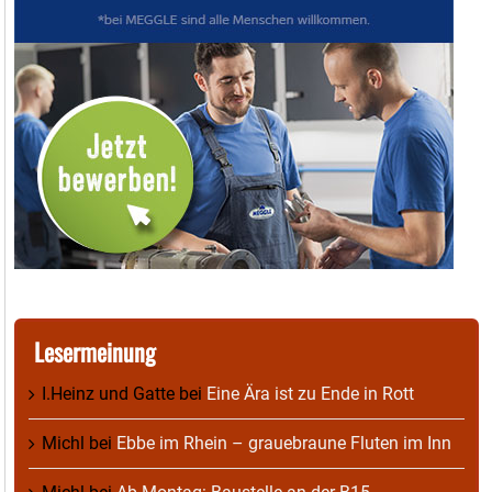
Lesermeinung
I.Heinz und Gatte
bei
Eine Ära ist zu Ende in Rott
Michl
bei
Ebbe im Rhein – grauebraune Fluten im Inn