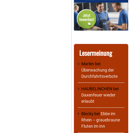
Lesermeinung
Marlen
bei
Überwachung der
Durchfahrtsverbote
HAUBELINCHEN
bei
Daxenfeuer wieder
erlaubt
Blocky
bei
Ebbe im
Rhein – grauebraune
Fluten im Inn