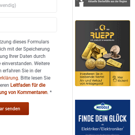
tzung dieses Formulars
sich mit der Speicherung
ung Ihrer Daten durch
 einverstanden. Weitere
 erfahren Sie in der
rklärung.
Bitte lesen Sie
seren
Leitfaden für die
hung von Kommentaren
.
*