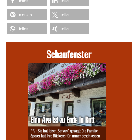
teilen
teilen
merken
teilen
teilen
teilen
Schaufenster