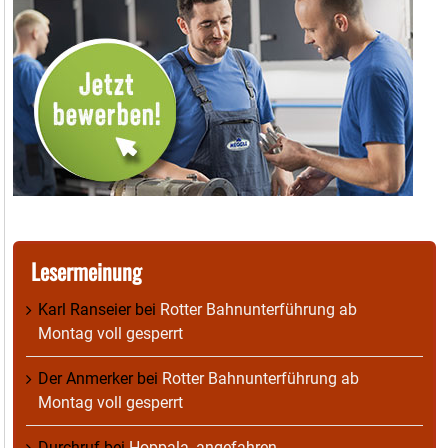
Lesermeinung
Karl Ranseier
bei
Rotter Bahnunterführung ab
Montag voll gesperrt
Der Anmerker
bei
Rotter Bahnunterführung ab
Montag voll gesperrt
Durchruf
bei
Hoppala, angefahren