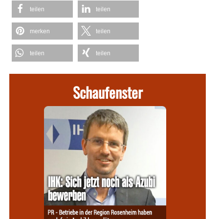
teilen
teilen
merken
teilen
teilen
teilen
Schaufenster