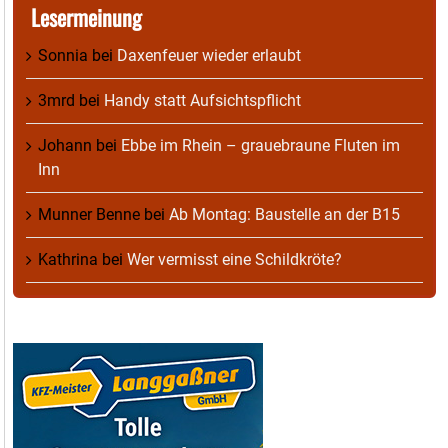
Lesermeinung
Sonnia
bei
Daxenfeuer wieder erlaubt
3mrd
bei
Handy statt Aufsichtspflicht
Johann
bei
Ebbe im Rhein – grauebraune Fluten im
Inn
Munner Benne
bei
Ab Montag: Baustelle an der B15
Kathrina
bei
Wer vermisst eine Schildkröte?