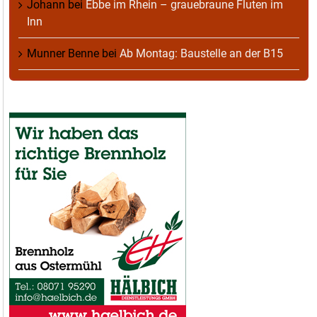
Johann
bei
Ebbe im Rhein – grauebraune Fluten im
Inn
Munner Benne
bei
Ab Montag: Baustelle an der B15