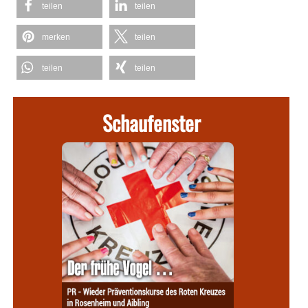
teilen
teilen
merken
teilen
teilen
teilen
Schaufenster