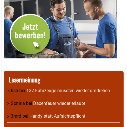
Lesermeinung
fish
bei
132 Fahrzeuge mussten wieder umdrehen
Sonnia
bei
Daxenfeuer wieder erlaubt
3mrd
bei
Handy statt Aufsichtspflicht