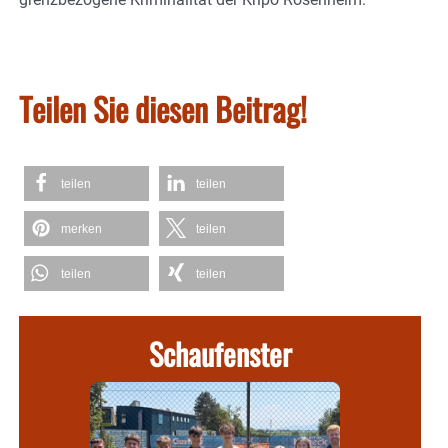
Teilen Sie diesen Beitrag!
teilen
teilen
merken
teilen
teilen
teilen
Schaufenster