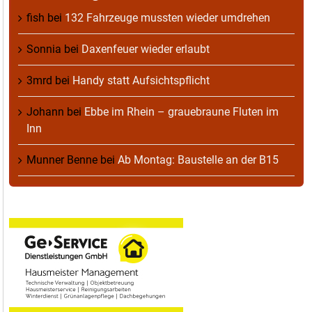
fish
bei
132 Fahrzeuge mussten wieder umdrehen
Sonnia
bei
Daxenfeuer wieder erlaubt
3mrd
bei
Handy statt Aufsichtspflicht
Johann
bei
Ebbe im Rhein – grauebraune Fluten im
Inn
Munner Benne
bei
Ab Montag: Baustelle an der B15