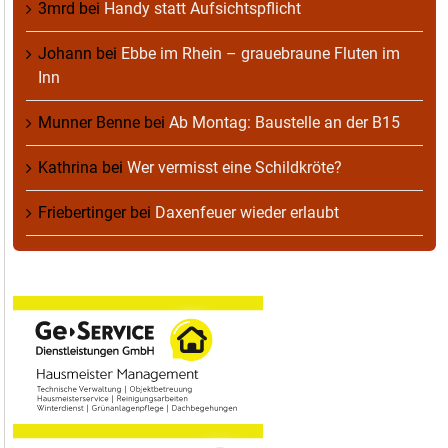
3mrd
bei
Handy statt Aufsichtspflicht
Johann
bei
Ebbe im Rhein – grauebraune Fluten im
Inn
Munner Benne
bei
Ab Montag: Baustelle an der B15
Kathrina
bei
Wer vermisst eine Schildkröte?
Friebertinger
bei
Daxenfeuer wieder erlaubt