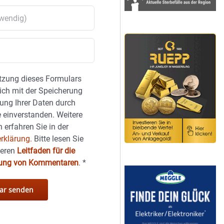
tzung dieses Formulars
sich mit der Speicherung
ung Ihrer Daten durch
 einverstanden. Weitere
 erfahren Sie in der
rklärung.
Bitte lesen Sie
seren
Leitfaden für die
hung von Kommentaren
.
*