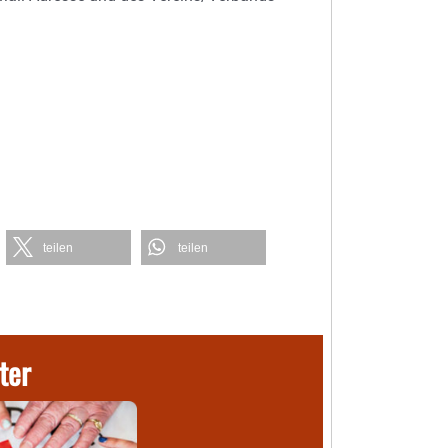
teilen
teilen
ter