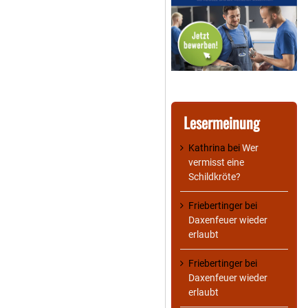
Lesermeinung
Kathrina
bei
Wer
vermisst eine
Schildkröte?
Friebertinger
bei
Daxenfeuer wieder
erlaubt
Friebertinger
bei
Daxenfeuer wieder
erlaubt