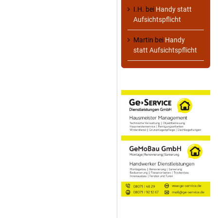
I.H.
bei
Handy statt
Aufsichtspflicht
Martin
bei
Handy
statt Aufsichtspflicht