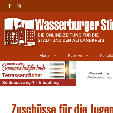
Skip
Facebook
Instagram
to
content
Aktuell
Rubriken
Kontakt
Zuschüsse für die Juge