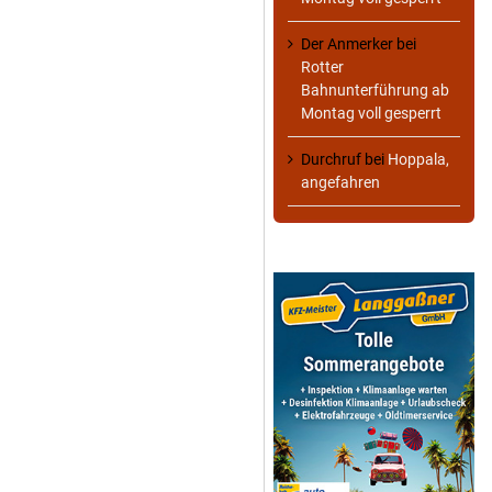
Der Anmerker
bei
Rotter
Bahnunterführung ab
Montag voll gesperrt
Durchruf
bei
Hoppala,
angefahren