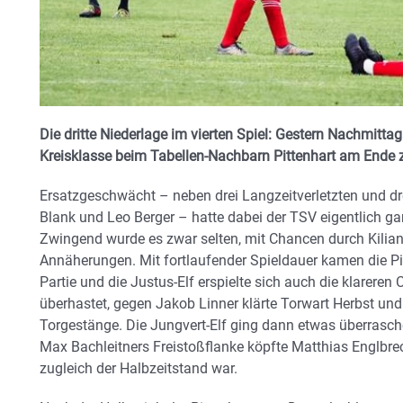
Die dritte Niederlage im vierten Spiel: Gestern Nachmittag 
Kreisklasse beim Tabellen-Nachbarn Pittenhart am Ende
Ersatzgeschwächt – neben drei Langzeitverletzten und dr
Blank und Leo Berger – hatte dabei der TSV eigentlich gan
Zwingend wurde es zwar selten, mit Chancen durch Kilian 
Annäherungen. Mit fortlaufender Spieldauer kamen die Pit
Partie und die Justus-Elf erspielte sich auch die klareren
überhastet, gegen Jakob Linner klärte Torwart Herbst un
Torgestänge. Die Jungvert-Elf ging dann etwas überrasc
Max Bachleitners Freistoßflanke köpfte Matthias Englbre
zugleich der Halbzeitstand war.