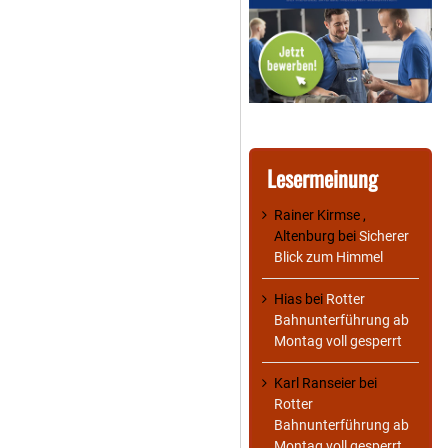
Lesermeinung
Rainer Kirmse ,
Altenburg
bei
Sicherer
Blick zum Himmel
Hias
bei
Rotter
Bahnunterführung ab
Montag voll gesperrt
Karl Ranseier
bei
Rotter
Bahnunterführung ab
Montag voll gesperrt