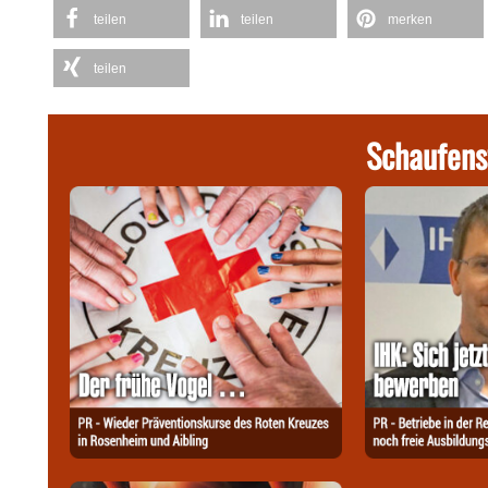
teilen
teilen
merken
teilen
Schaufens