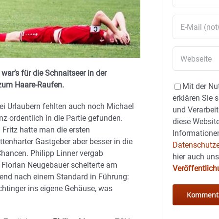
war’s für die Schnaitseer in der
 zum Haare-Raufen.
Mit der Nu
erklären Sie 
ei Urlaubern fehlten auch noch Michael
und Verarbeit
z ordentlich in die Partie gefunden.
diese Website
Fritz hatte man die ersten
Informationen
tenharter Gastgeber aber besser in die
Datenschutze
 Chancen. Philipp Linner vergab
hier auch un
d Florian Neugebauer scheiterte am
Veröffentlic
hend nach einem Standard in Führung:
chtinger ins eigene Gehäuse, was