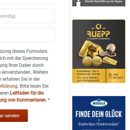
tzung dieses Formulars
sich mit der Speicherung
ung Ihrer Daten durch
 einverstanden. Weitere
 erfahren Sie in der
rklärung.
Bitte lesen Sie
seren
Leitfaden für die
hung von Kommentaren
.
*