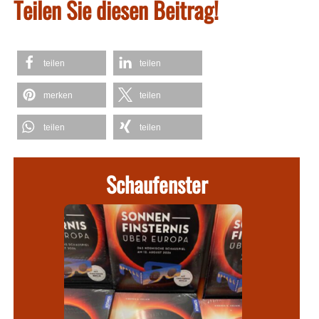
Teilen Sie diesen Beitrag!
teilen
teilen
merken
teilen
teilen
teilen
Schaufenster