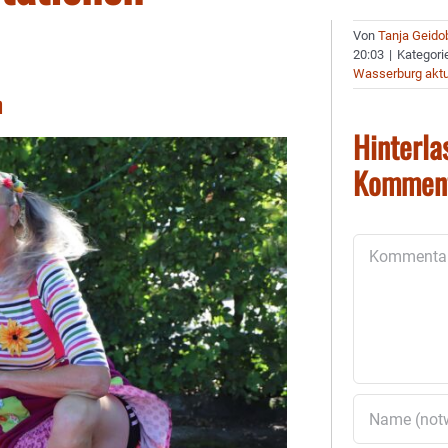
Von
Tanja Geido
20:03
|
Kategori
Wasserburg aktu
n
Hinterla
Kommen
Kommentar