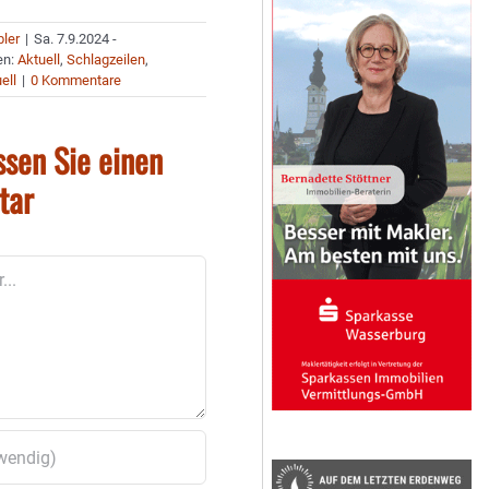
bler
|
Sa. 7.9.2024 -
en:
Aktuell
,
Schlagzeilen
,
ell
|
0 Kommentare
ssen Sie einen
tar