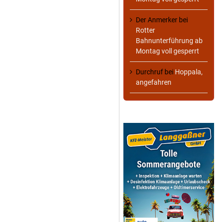
Der Anmerker
bei
Rotter
Bahnunterführung ab
Montag voll gesperrt
Durchruf
bei
Hoppala,
angefahren