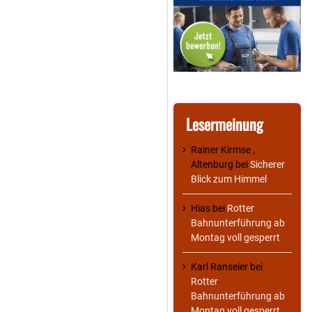
Lesermeinung
Rainer Kirmse ,
Altenburg
bei
Sicherer
Blick zum Himmel
Hias
bei
Rotter
Bahnunterführung ab
Montag voll gesperrt
Karl Ranseier
bei
Rotter
Bahnunterführung ab
Montag voll gesperrt