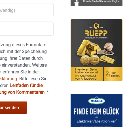
tzung dieses Formulars
sich mit der Speicherung
ung Ihrer Daten durch
 einverstanden. Weitere
 erfahren Sie in der
rklärung.
Bitte lesen Sie
seren
Leitfaden für die
hung von Kommentaren
.
*