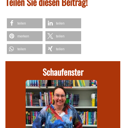
Teilen Sie diesen Beitrag!
teilen
teilen
merken
teilen
teilen
teilen
Schaufenster