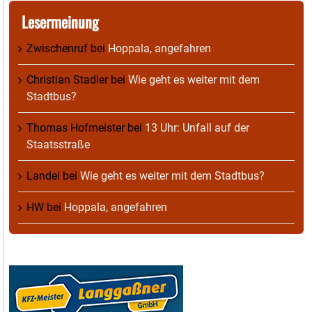
Lesermeinung
Zwischenruf
bei
Hoppala, angefahren
Christian Stadler
bei
Wie geht es weiter mit dem
Stadtbus?
Thomas Hofmeister
bei
13 Uhr: Unfall auf der
Staatsstraße
Landei
bei
Wie geht es weiter mit dem Stadtbus?
HW
bei
Hoppala, angefahren