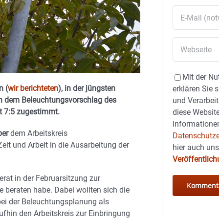
Mit der Nu
n (
wir berichteten
), in der jüngsten
erklären Sie 
on dem Beleuchtungsvorschlag des
und Verarbeit
t 7:5 zugestimmt.
diese Website
Informationen
ber
dem Arbeitskreis
Datenschutze
eit und Arbeit in die Ausarbeitung der
hier auch un
Veröffentlic
rat in der Februarsitzung zur
 beraten habe. Dabei wollten sich die
ei der Beleuchtungsplanung als
fhin den Arbeitskreis zur Einbringung