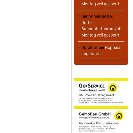
Montag voll gesperrt
Der Anmerker
bei
Rotter
Bahnunterführung ab
Montag voll gesperrt
Durchruf
bei
Hoppala,
angefahren