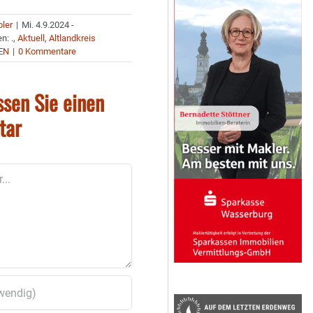
bler
|
Mi. 4.9.2024 -
en:
.
,
Aktuell
,
Altlandkreis
EN
|
0 Kommentare
ssen Sie einen
tar