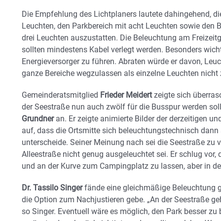
Die Empfehlung des Lichtplaners lautete dahingehend, di
Leuchten, den Parkbereich mit acht Leuchten sowie den 
drei Leuchten auszustatten. Die Beleuchtung am Freizeit
sollten mindestens Kabel verlegt werden. Besonders wich
Energieversorger zu führen. Abraten würde er davon, Leuch
ganze Bereiche wegzulassen als einzelne Leuchten nicht 
Gemeinderatsmitglied
Frieder Meidert
zeigte sich überras
der Seestraße nun auch zwölf für die Busspur werden so
Grundner
an. Er zeigte animierte Bilder der derzeitigen u
auf, dass die Ortsmitte sich beleuchtungstechnisch dann 
unterscheide. Seiner Meinung nach sei die Seestraße zu v
Alleestraße nicht genug ausgeleuchtet sei. Er schlug vor
und an der Kurve zum Campingplatz zu lassen, aber in den
Dr. Tassilo Singer
fände eine gleichmäßige Beleuchtung gut
die Option zum Nachjustieren gebe. „An der Seestraße g
so Singer. Eventuell wäre es möglich, den Park besser zu b