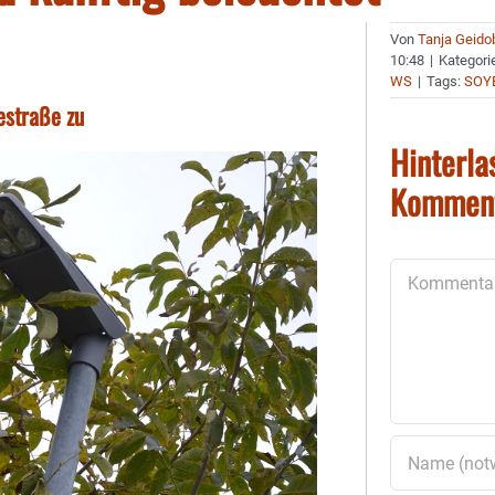
Von
Tanja Geido
10:48
|
Kategori
WS
|
Tags:
SOY
estraße zu
Hinterla
Kommen
Kommentar