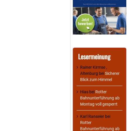
Lesermeinung
Rainer Kirmse ,
Altenburg
bei
Sicherer
Blick zum Himmel
Hias
bei
Rotter
Bahnunterführung ab
Montag voll gesperrt
Karl Ranseier
bei
Rotter
Bahnunterführung ab