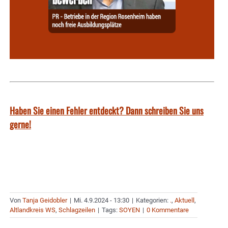
Haben Sie einen Fehler entdeckt? Dann schreiben Sie uns
gerne!
Von
Tanja Geidobler
|
Mi. 4.9.2024 - 13:30
|
Kategorien:
.
,
Aktuell
,
Altlandkreis WS
,
Schlagzeilen
|
Tags:
SOYEN
|
0 Kommentare