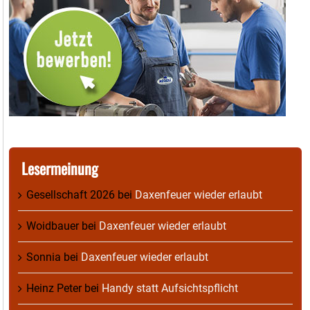
Lesermeinung
Gesellschaft 2026
bei
Daxenfeuer wieder erlaubt
Woidbauer
bei
Daxenfeuer wieder erlaubt
Sonnia
bei
Daxenfeuer wieder erlaubt
Heinz Peter
bei
Handy statt Aufsichtspflicht