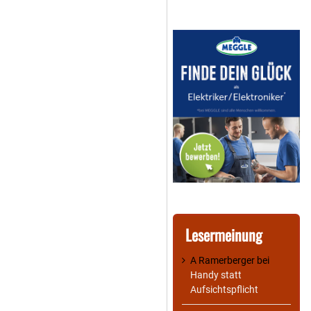
Lesermeinung
A Ramerberger
bei
Handy statt
Aufsichtspflicht