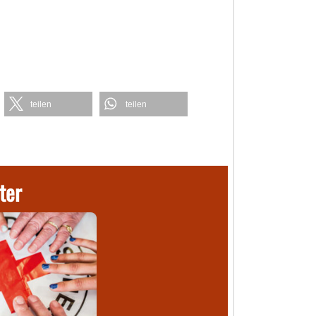
teilen
teilen
ter