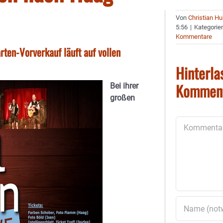
Von
Christian H
5:56
|
Kategorie
Kommentare
rten-Vorverkauf läuft auf vollen
Hinterla
Kommen
Bei ihrer
großen
Kommentar