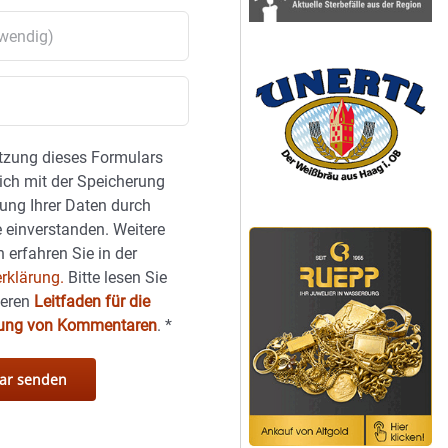
tzung dieses Formulars
sich mit der Speicherung
ung Ihrer Daten durch
 einverstanden. Weitere
 erfahren Sie in der
rklärung.
Bitte lesen Sie
seren
Leitfaden für die
hung von Kommentaren
.
*