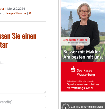
uber
|
Mo. 2.9.2024 -
n:
.
,
Haager-Stimme
|
0
ssen Sie einen
tar