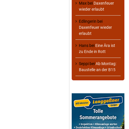
Max
bei
Daxenfeuer
wieder erlaubt
Edlingerin
bei
Daxenfeuer wieder
erlaubt
Hans
bei
Eine Ära ist
zu Ende in Rott
Seppi
bei
Ab Montag:
Baustelle an der B15