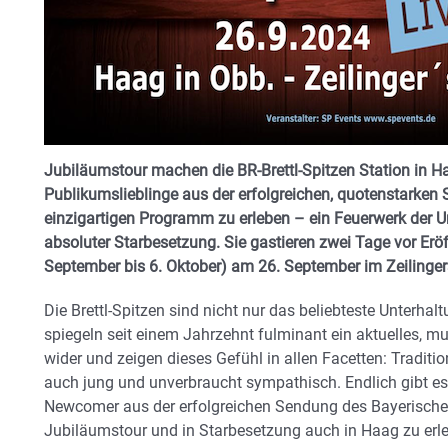
Jubiläumstour machen die BR-Brettl-Spitzen Station in Ha
Publikumslieblinge aus der erfolgreichen, quotenstarke
einzigartigen Programm zu erleben – ein Feuerwerk der U
absoluter Starbesetzung. Sie gastieren zwei Tage vor Erö
September bis 6. Oktober) am 26. September im Zeilingers
Die Brettl-Spitzen sind nicht nur das beliebteste Unterha
spiegeln seit einem Jahrzehnt fulminant ein aktuelles, m
wider und zeigen dieses Gefühl in allen Facetten: Tradi
auch jung und unverbraucht sympathisch. Endlich gibt es
Newcomer aus der erfolgreichen Sendung des Bayerischen
Jubiläumstour und in Starbesetzung auch in Haag zu erle