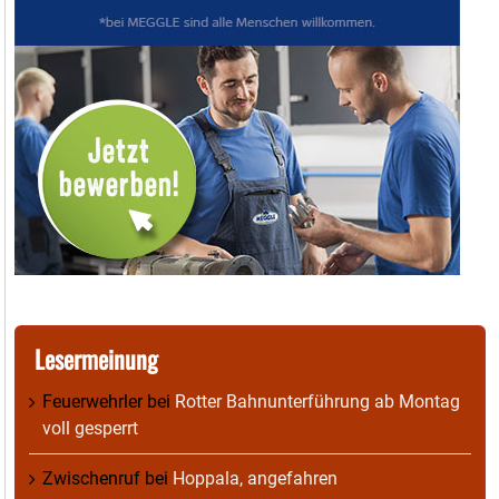
Lesermeinung
Feuerwehrler
bei
Rotter Bahnunterführung ab Montag
voll gesperrt
Zwischenruf
bei
Hoppala, angefahren