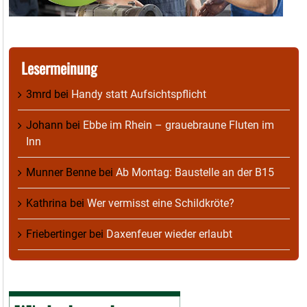
Lesermeinung
3mrd
bei
Handy statt Aufsichtspflicht
Johann
bei
Ebbe im Rhein – grauebraune Fluten im
Inn
Munner Benne
bei
Ab Montag: Baustelle an der B15
Kathrina
bei
Wer vermisst eine Schildkröte?
Friebertinger
bei
Daxenfeuer wieder erlaubt