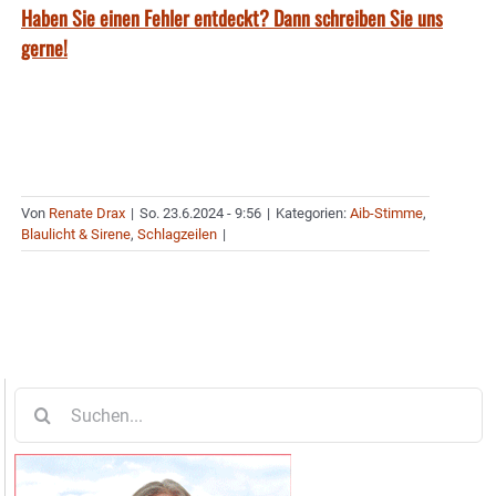
Haben Sie einen Fehler entdeckt? Dann schreiben Sie uns
gerne!
Von
Renate Drax
|
So. 23.6.2024 - 9:56
|
Kategorien:
Aib-Stimme
,
Blaulicht & Sirene
,
Schlagzeilen
|
Suche
nach: