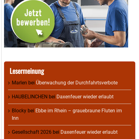
Lesermeinung
Marlen
bei
Überwachung der Durchfahrtsverbote
HAUBELINCHEN
bei
Daxenfeuer wieder erlaubt
Blocky
bei
Ebbe im Rhein – grauebraune Fluten im
Inn
Gesellschaft 2026
bei
Daxenfeuer wieder erlaubt